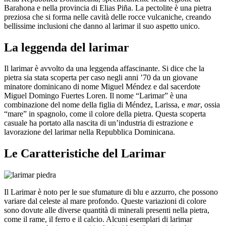
Barahona e nella provincia di Elias Piña. La pectolite è una pietra
preziosa che si forma nelle cavità delle rocce vulcaniche, creando
bellissime inclusioni che danno al larimar il suo aspetto unico.
La leggenda del larimar
Il larimar è avvolto da una leggenda affascinante. Si dice che la
pietra sia stata scoperta per caso negli anni ’70 da un giovane
minatore dominicano di nome Miguel Méndez e dal sacerdote
Miguel Domingo Fuertes Loren. Il nome “Larimar” è una
combinazione del nome della figlia di Méndez, Larissa, e
mar
, ossia
“mare” in spagnolo, come il colore della pietra. Questa scoperta
casuale ha portato alla nascita di un’industria di estrazione e
lavorazione del larimar nella Repubblica Dominicana.
Le Caratteristiche del Larimar
Il Larimar è noto per le sue sfumature di blu e azzurro, che possono
variare dal celeste al mare profondo. Queste variazioni di colore
sono dovute alle diverse quantità di minerali presenti nella pietra,
come il rame, il ferro e il calcio. Alcuni esemplari di larimar