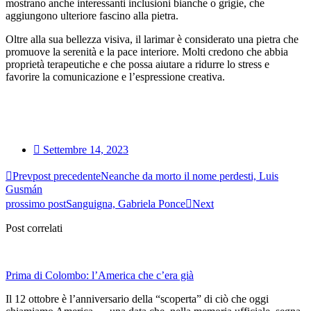
mostrano anche interessanti inclusioni bianche o grigie, che
aggiungono ulteriore fascino alla pietra.
Oltre alla sua bellezza visiva, il larimar è considerato una pietra che
promuove la serenità e la pace interiore. Molti credono che abbia
proprietà terapeutiche e che possa aiutare a ridurre lo stress e
favorire la comunicazione e l’espressione creativa.
Settembre 14, 2023
Prev
post precedente
Neanche da morto il nome perdesti, Luis
Gusmán
prossimo post
Sanguigna, Gabriela Ponce
Next
Post correlati
Prima di Colombo: l’America che c’era già
Il 12 ottobre è l’anniversario della “scoperta” di ciò che oggi