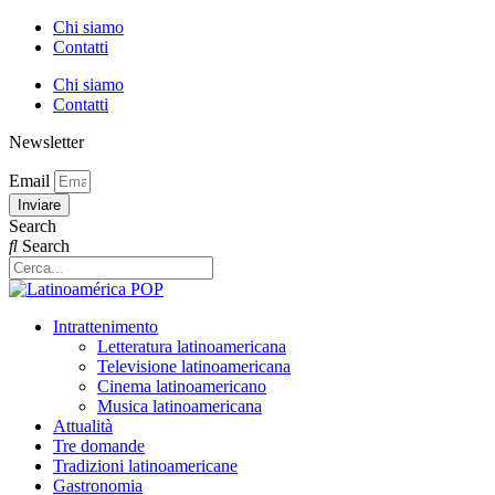
Vai
Chi siamo
al
Contatti
contenuto
Chi siamo
Contatti
Newsletter
Email
Inviare
Search
Search
Intrattenimento
Letteratura latinoamericana
Televisione latinoamericana
Cinema latinoamericano
Musica latinoamericana
Attualità
Tre domande
Tradizioni latinoamericane
Gastronomia